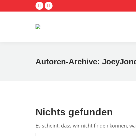
Facebook
E-
page
Mail
opens
page
in
opens
new
in
window
new
window
Autoren-Archive:
JoeyJon
Nichts gefunden
Es scheint, dass wir nicht finden können, wa